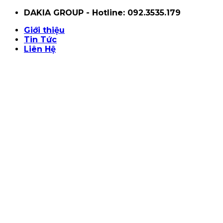
Skip
DAKIA GROUP - Hotline: 092.3535.179
to
Giới thiệu
content
Tin Tức
Liên Hệ