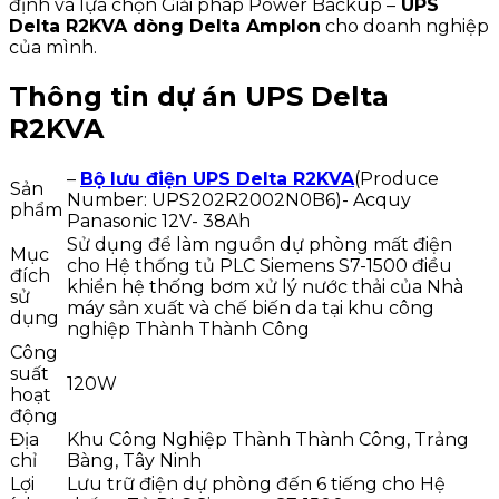
định và lựa chọn Giải pháp Power Backup –
UPS
Delta R2KVA dòng Delta Amplon
cho doanh nghiệp
của mình.
Thông tin dự án UPS Delta
R2KVA
–
Bộ lưu điện UPS Delta R2KVA
(Produce
Sản
Number: UPS202R2002N0B6)- Acquy
phẩm
Panasonic 12V- 38Ah
Sử dụng để làm nguồn dự phòng mất điện
Mục
cho Hệ thống tủ PLC Siemens S7-1500 điều
đích
khiển hệ thống bơm xử lý nước thải của Nhà
sử
máy sản xuất và chế biến da tại khu công
dụng
nghiệp Thành Thành Công
Công
suất
120W
hoạt
động
Địa
Khu Công Nghiệp Thành Thành Công, Trảng
chỉ
Bàng, Tây Ninh
Lợi
Lưu trữ điện dự phòng đến 6 tiếng cho Hệ