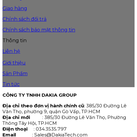
Giao hàng
Chính sách đổi trả
Chính sách bảo mật thông tin
Thông tin
Liên hệ
Giới thiệu
Sản Phẩm
Tin tức
CÔNG TY TNHH DAKIA GROUP
Địa chỉ theo đơn vị hành chính cũ
: 385/30 Đường Lê
Văn Thọ, phường 9, quận Gò Vấp, TP.HCM
Địa chỉ mới
: 385/30 Đường Lê Văn Thọ, Phường
Thông Tây Hội, TP.HCM
Điện thoại
: 034.3535.797
Email
: Sales@DakiaTech.com