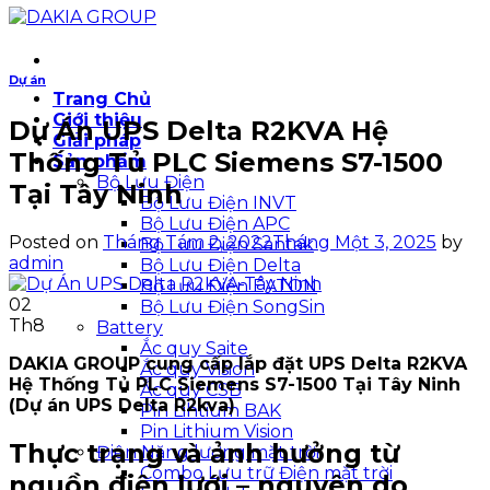
Dự án
Trang Chủ
Giới thiệu
Dự Án UPS Delta R2KVA Hệ
Giải pháp
Thống Tủ PLC Siemens S7-1500
Sản phẩm
Bộ Lưu Điện
Tại Tây Ninh
Bộ Lưu Điện INVT
Bộ Lưu Điện APC
Posted on
Tháng Tám 2, 2022
Tháng Một 3, 2025
by
Bộ Lưu Điện Santak
admin
Bộ Lưu Điện Delta
Bộ Lưu Điện EATON
02
Bộ Lưu Điện SongSin
Th8
Battery
Ắc quy Saite
DAKIA GROUP cung cấp lắp đặt UPS Delta R2KVA
Ắc quy Vision
Hệ Thống Tủ PLC Siemens S7-1500 Tại Tây Ninh
Ắc quy CSB
(Dự án UPS Delta R2kva)
Pin Lihtium BAK
Pin Lithium Vision
Thực trạng và ảnh hưởng từ
Điện Năng lượng mặt trời
Combo Lưu trữ Điện mặt trời
nguồn điện lưới – nguyên do