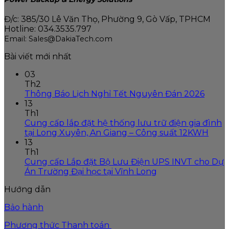
Đ/c: 385/30 Lê Văn Thọ, Phường 9, Gò Vấp, TPHCM
Hotline: 034.3535.797
Email: Sales@DakiaTech.com
Bài viết mới nhất
03
Th2
Thông Báo Lịch Nghỉ Tết Nguyên Đán 2026
13
Th1
Cung cấp lắp đặt hệ thống lưu trữ điện gia đình
tại Long Xuyên, An Giang – Công suất 12KWH
13
Th1
Cung cấp Lắp đặt Bộ Lưu Điện UPS INVT cho Dự
Án Trường Đại học tại Vĩnh Long
Hướng dẫn
Bảo hành
Phương thức Thanh toán