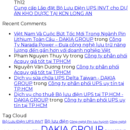
Th12
Cung cấp Lắp đặt Bộ Lưu Điện UPS INVT cho DỰ
ÁN KHO DƯỢC TẠI KCN LONG AN
Recent Comments
Việt Nam Và Cuộc Bứt Tốc Mới Trong Ngành Pin
Lithium Toàn Cầu - DAKIA GROUP
trong
Công
Ty Narada Power – Đưa công nghệ lưu trữ năng
lượng đến gần hơn với doanh nghiệp Việt
Pham Nguyen Thuy Vy
trong
Công ty phân phối
Acquy giá tốt tại TPHCM
Nguyễn Văn Dương
trong
Công ty phân phối
Acquy giá tốt tại TPHCM
Dịch vụ sửa chữa UPS Delta Taiwan - DAKIA
GROUP
trong
Công ty phân phối UPS uy tín tại
TP.HCM
Dịch vụ cho thuê Bộ lưu điện UPS tại TP.HCM -
DAKIA GROUP
trong
Công ty phân phối UPS uy
tín tại TP.HCM
Tag Cloud
Bộ lưu điện
Bộ Lưu Điện UPS INVT
Công nghệ Pin lưu huỳnh
Công nghệ
DAKIA GROUP