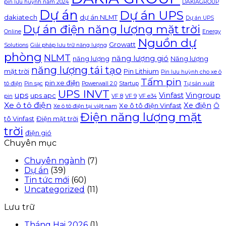
pin lưu huỳnh năm 2024
DAKIAGROUP
Dự án
Dự án UPS
dakiatech
dự án NLMT
Dự án UPS
Dự án điện năng lượng mặt trời
Online
Energy
Nguồn dự
Growatt
Solutions
Giải pháp lưu trữ năng lượng
phòng
NLMT
năng lượng gió
năng lượng
Năng lượng
năng lượng tái tạo
mặt trời
Pin Lithium
Pin lưu huỳnh cho xe ô
Tấm pin
pin xe điện
tô điện
Pin sạc
Powerwall 2.0
Startup
Tự sản xuất
UPS INVT
ups
Vinfast
Vingroup
ups apc
pin
VF 8
VF 9
VF e34
Xe ô tô điện
Xe điện
Xe ô tô điện Vinfast
Ô
Xe ô tô điện tại việt nam
Điện năng lượng mặt
tô Vinfast
Điện mặt trời
trời
điện gió
Chuyên mục
Chuyên ngành
(7)
Dự án
(39)
Tin tức mới
(60)
Uncategorized
(11)
Lưu trữ
Tháng Hai 2026
(1)