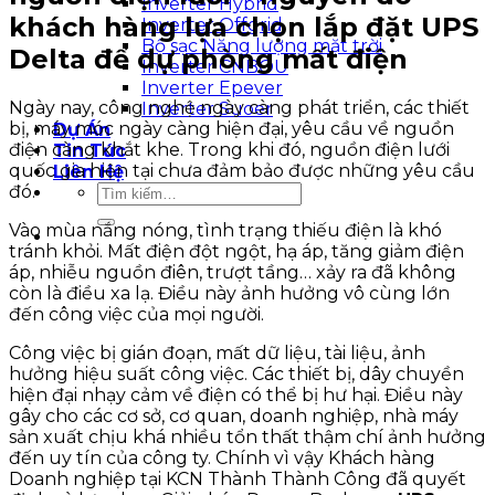
Inverter Hybrid
khách hàng lựa chọn lắp đặt UPS
Inverter Offgrid
Bộ sạc Năng lượng mặt trời
Delta để dự phòng mất điện
Inverter CNBOU
Inverter Epever
Ngày nay, công nghệ ngày càng phát triển, các thiết
Inverter Suoer
bị, máy móc ngày càng hiện đại, yêu cầu về nguồn
Dự Án
điện càng khắt khe. Trong khi đó, nguồn điện lưới
Tin Tức
quốc gia hiện tại chưa đảm bảo được những yêu cầu
Liên Hệ
đó.
Tìm
kiếm:
Vào mùa nắng nóng, tình trạng thiếu điện là khó
tránh khỏi. Mất điện đột ngột, hạ áp, tăng giảm điện
áp, nhiễu nguồn điên, trượt tầng… xảy ra đã không
còn là điều xa lạ. Điều này ảnh hưởng vô cùng lớn
đến công việc của mọi người.
Công việc bị gián đoạn, mất dữ liệu, tài liệu, ảnh
hưởng hiệu suất công việc. Các thiết bị, dây chuyền
hiện đại nhạy cảm về điện có thể bị hư hại. Điều này
gây cho các cơ sở, cơ quan, doanh nghiệp, nhà máy
sản xuất chịu khá nhiều tổn thất thậm chí ảnh hưởng
đến uy tín của công ty. Chính vì vậy Khách hàng
Doanh nghiệp tại KCN Thành Thành Công đã quyết