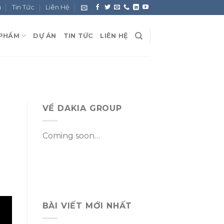
u
Tin Tức
Liên Hệ
 PHẨM
DỰ ÁN
TIN TỨC
LIÊN HỆ
VỀ DAKIA GROUP
Coming soon…
BÀI VIẾT MỚI NHẤT