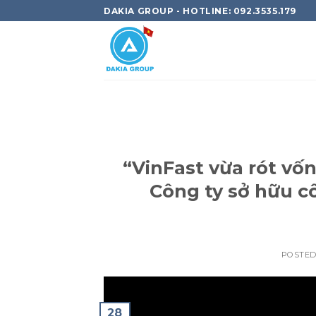
Skip
DAKIA GROUP - HOTLINE: 092.3535.179
to
content
“VinFast vừa rót vố
Công ty sở hữu c
POSTE
28