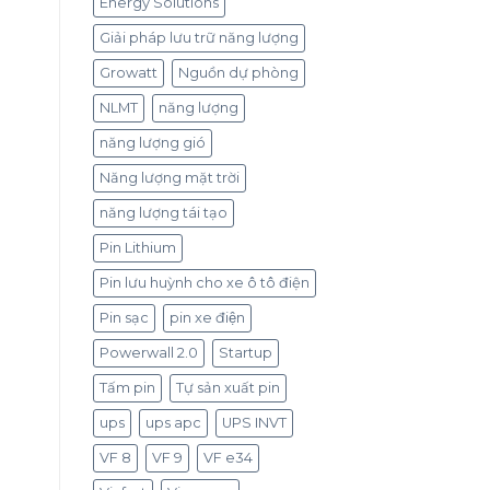
Energy Solutions
Giải pháp lưu trữ năng lượng
Growatt
Nguồn dự phòng
NLMT
năng lượng
năng lượng gió
Năng lượng mặt trời
năng lượng tái tạo
Pin Lithium
Pin lưu huỳnh cho xe ô tô điện
Pin sạc
pin xe điện
Powerwall 2.0
Startup
Tấm pin
Tự sản xuất pin
ups
ups apc
UPS INVT
VF 8
VF 9
VF e34