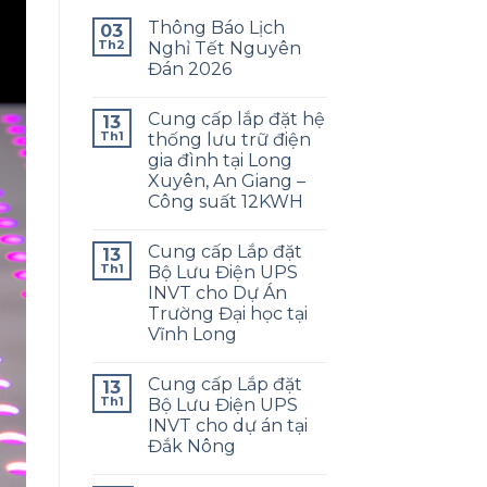
Thông Báo Lịch
03
Th2
Nghỉ Tết Nguyên
Đán 2026
Cung cấp lắp đặt hệ
13
Th1
thống lưu trữ điện
gia đình tại Long
Xuyên, An Giang –
Công suất 12KWH
Cung cấp Lắp đặt
13
Th1
Bộ Lưu Điện UPS
INVT cho Dự Án
Trường Đại học tại
Vĩnh Long
Cung cấp Lắp đặt
13
Th1
Bộ Lưu Điện UPS
INVT cho dự án tại
Đắk Nông