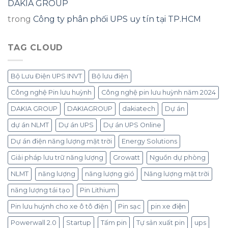
DAKIA GROUP
trong
Công ty phân phối UPS uy tín tại TP.HCM
TAG CLOUD
Bộ Lưu Điện UPS INVT
Bộ lưu điện
Công nghệ Pin lưu huỳnh
Công nghệ pin lưu huỳnh năm 2024
DAKIA GROUP
DAKIAGROUP
dakiatech
Dự án
dự án NLMT
Dự án UPS
Dự án UPS Online
Dự án điện năng lượng mặt trời
Energy Solutions
Giải pháp lưu trữ năng lượng
Growatt
Nguồn dự phòng
NLMT
năng lượng
năng lượng gió
Năng lượng mặt trời
năng lượng tái tạo
Pin Lithium
Pin lưu huỳnh cho xe ô tô điện
Pin sạc
pin xe điện
Powerwall 2.0
Startup
Tấm pin
Tự sản xuất pin
ups