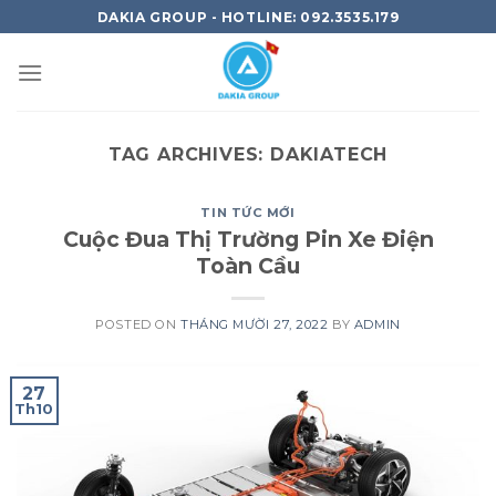
Skip
DAKIA GROUP - HOTLINE: 092.3535.179
to
content
TAG ARCHIVES:
DAKIATECH
TIN TỨC MỚI
Cuộc Đua Thị Trường Pin Xe Điện
Toàn Cầu
POSTED ON
THÁNG MƯỜI 27, 2022
BY
ADMIN
27
Th10