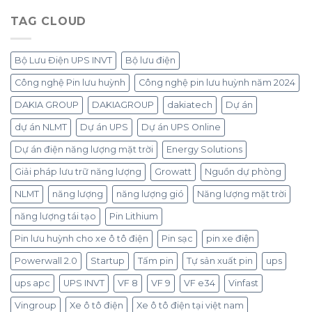
TAG CLOUD
Bộ Lưu Điện UPS INVT
Bộ lưu điện
Công nghệ Pin lưu huỳnh
Công nghệ pin lưu huỳnh năm 2024
DAKIA GROUP
DAKIAGROUP
dakiatech
Dự án
dự án NLMT
Dự án UPS
Dự án UPS Online
Dự án điện năng lượng mặt trời
Energy Solutions
Giải pháp lưu trữ năng lượng
Growatt
Nguồn dự phòng
NLMT
năng lượng
năng lượng gió
Năng lượng mặt trời
năng lượng tái tạo
Pin Lithium
Pin lưu huỳnh cho xe ô tô điện
Pin sạc
pin xe điện
Powerwall 2.0
Startup
Tấm pin
Tự sản xuất pin
ups
ups apc
UPS INVT
VF 8
VF 9
VF e34
Vinfast
Vingroup
Xe ô tô điện
Xe ô tô điện tại việt nam