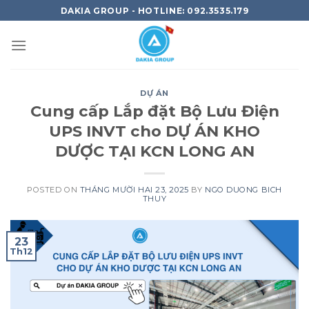
Skip
DAKIA GROUP - HOTLINE: 092.3535.179
to
content
DỰ ÁN
Cung cấp Lắp đặt Bộ Lưu Điện
UPS INVT cho DỰ ÁN KHO
DƯỢC TẠI KCN LONG AN
POSTED ON
THÁNG MƯỜI HAI 23, 2025
BY
NGO DUONG BICH
THUY
23
Th12