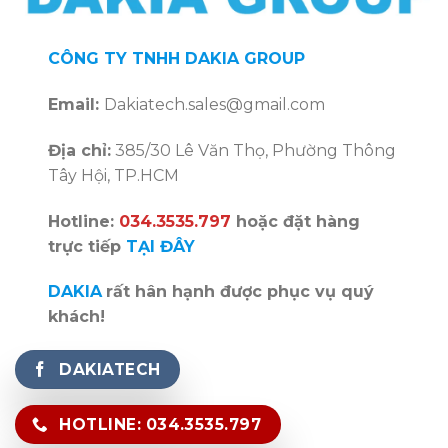
CÔNG TY TNHH DAKIA GROUP
Email:
Dakiatech.sales@gmail.com
Địa chỉ:
385/30 Lê Văn Thọ, Phường Thông
Tây Hội, TP.HCM
Hotline:
034.3535.797
hoặc đặt hàng
trực tiếp
TẠI ĐÂY
DAKIA
rất hân hạnh được phục vụ quý
khách!
DAKIATECH
HOTLINE: 034.3535.797