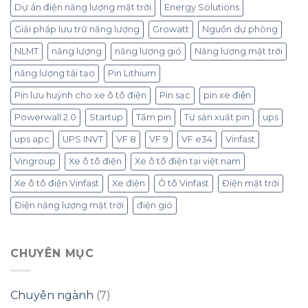
Dự án điện năng lượng mặt trời
Energy Solutions
Giải pháp lưu trữ năng lượng
Growatt
Nguồn dự phòng
NLMT
năng lượng
năng lượng gió
Năng lượng mặt trời
năng lượng tái tạo
Pin Lithium
Pin lưu huỳnh cho xe ô tô điện
Pin sạc
pin xe điện
Powerwall 2.0
Startup
Tấm pin
Tự sản xuất pin
ups
ups apc
UPS INVT
VF 8
VF 9
VF e34
Vinfast
Vingroup
Xe ô tô điện
Xe ô tô điện tại việt nam
Xe ô tô điện Vinfast
Xe điện
Ô tô Vinfast
Điện mặt trời
Điện năng lượng mặt trời
điện gió
CHUYÊN MỤC
Chuyên ngành
(7)